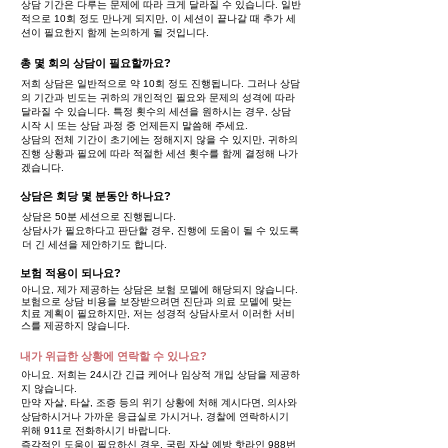
상담 기간은 다루는 문제에 따라 크게 달라질 수 있습니다. 일반
적으로 10회 정도 만나게 되지만, 이 세션이 끝나갈 때 추가 세
션이 필요한지 함께 논의하게 될 것입니다.
총 몇 회의 상담이 필요할까요?
저희 상담은 일반적으로 약 10회 정도 진행됩니다. 그러나 상담
의 기간과 빈도는 귀하의 개인적인 필요와 문제의 성격에 따라
달라질 수 있습니다. 특정 횟수의 세션을 원하시는 경우, 상담
시작 시 또는 상담 과정 중 언제든지 말씀해 주세요.
상담의 전체 기간이 초기에는 정해지지 않을 수 있지만, 귀하의
진행 상황과 필요에 따라 적절한 세션 횟수를 함께 결정해 나가
겠습니다.
상담은 회당 몇 분동안 하나요?
상담은 50분 세션으로 진행됩니다.
상담사가 필요하다고 판단할 경우, 진행에 도움이 될 수 있도록
더 긴 세션을 제안하기도 합니다.
보험 적용이 되나요?
아니요, 제가 제공하는 상담은 보험 모델에 해당되지 않습니다.
보험으로 상담 비용을 보장받으려면 진단과 의료 모델에 맞는
치료 계획이 필요하지만, 저는 성경적 상담사로서 이러한 서비
스를 제공하지 않습니다.
내가 위급한 상황에 연락할 수 있나요?
아니요. 저희는 24시간 긴급 케어나 임상적 개입 상담을 제공하
지 않습니다.
만약 자살, 타살, 조증 등의 위기 상황에 처해 계시다면, 의사와
상담하시거나 가까운 응급실로 가시거나, 경찰에 연락하시기
위해 911로 전화하시기 바랍니다.
즉각적인 도움이 필요하신 경우, 국립 자살 예방 핫라인 988번